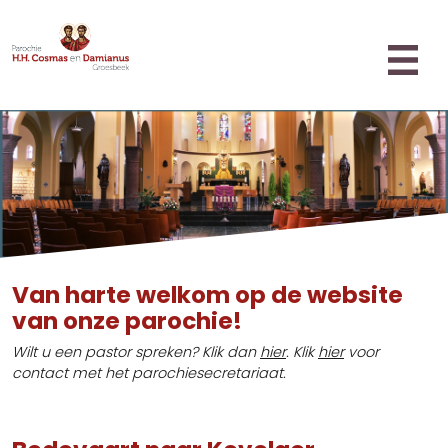
Misintenties
Home
Parochie
Missie en Visie
Familiepastoraat
Pastoraal Team
Ouderen
Bestuur
Sacramenten
Koren
Doop
Locaties
Van harte welkom op de website
Nieuwsbrieven
Eerste H. Communie
(Liturgische) agenda
van onze parochie!
Gemeentenieuws
Het H. Vormsel
Huisbezoek
Fotoboek
Wilt u een pastor spreken? Klik dan
hier
. Klik
hier
voor
Boete en verzoening
Diaconie
contact met het parochiesecretariaat.
Nieuws
Huwelijk
Oecumene
Inspiratie
Ziekenzalving
Inschrijven in de Parochie
Uitvaart
Contact
Adreswijziging doorgeven