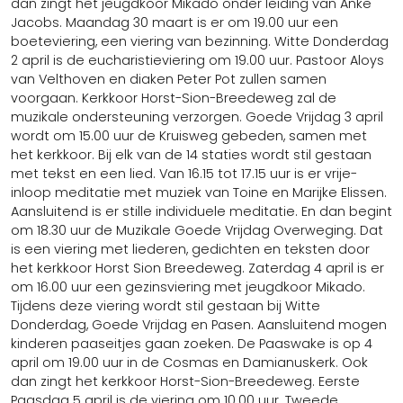
dan zingt het jeugdkoor Mikado onder leiding van Anke
Jacobs. Maandag 30 maart is er om 19.00 uur een
boeteviering, een viering van bezinning. Witte Donderdag
2 april is de eucharistieviering om 19.00 uur. Pastoor Aloys
van Velthoven en diaken Peter Pot zullen samen
voorgaan. Kerkkoor Horst-Sion-Breedeweg zal de
muzikale ondersteuning verzorgen. Goede Vrijdag 3 april
wordt om 15.00 uur de Kruisweg gebeden, samen met
het kerkkoor. Bij elk van de 14 staties wordt stil gestaan
met tekst en een lied. Van 16.15 tot 17.15 uur is er vrije-
inloop meditatie met muziek van Toine en Marijke Elissen.
Aansluitend is er stille individuele meditatie. En dan begint
om 18.30 uur de Muzikale Goede Vrijdag Overweging. Dat
is een viering met liederen, gedichten en teksten door
het kerkkoor Horst Sion Breedeweg. Zaterdag 4 april is er
om 16.00 uur een gezinsviering met jeugdkoor Mikado.
Tijdens deze viering wordt stil gestaan bij Witte
Donderdag, Goede Vrijdag en Pasen. Aansluitend mogen
kinderen paaseitjes gaan zoeken. De Paaswake is op 4
april om 19.00 uur in de Cosmas en Damianuskerk. Ook
dan zingt het kerkkoor Horst-Sion-Breedeweg. Eerste
Paasdag 5 april is de viering om 10.00 uur. Tweede