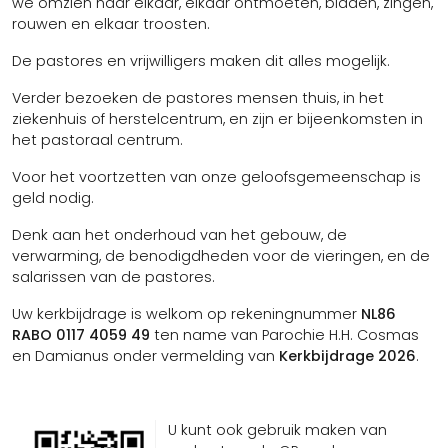
we omzien naar elkaar, elkaar ontmoeten, bidden, zingen,
rouwen en elkaar troosten.
De pastores en vrijwilligers maken dit alles mogelijk.
Verder bezoeken de pastores mensen thuis, in het
ziekenhuis of herstelcentrum, en zijn er bijeenkomsten in
het pastoraal centrum.
Voor het voortzetten van onze geloofsgemeenschap is
geld nodig.
Denk aan het onderhoud van het gebouw, de
verwarming, de benodigdheden voor de vieringen, en de
salarissen van de pastores.
Uw kerkbijdrage is welkom op rekeningnummer
NL86
RABO 0117 4059 49
ten name van Parochie H.H. Cosmas
en Damianus onder vermelding van
Kerkbijdrage 2026
.
U kunt ook gebruik maken van