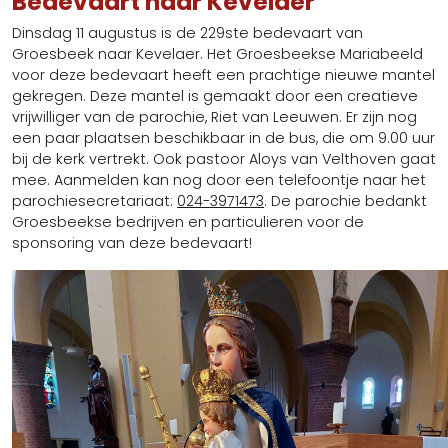
Bedevaart naar Kevelaer
Misintenties
Kerkbijdrage/Doneren
Dinsdag 11 augustus is de 229ste bedevaart van
ANBI
Groesbeek naar Kevelaer. Het Groesbeekse Mariabeeld
Tarieven
voor deze bedevaart heeft een prachtige nieuwe mantel
Preventiebeleid
gekregen. Deze mantel is gemaakt door een creatieve
vrijwilliger van de parochie, Riet van Leeuwen. Er zijn nog
Kerkhofreglement
een paar plaatsen beschikbaar in de bus, die om 9.00 uur
Oproep voor vrijwilligers / vacatures
bij de kerk vertrekt. Ook pastoor Aloys van Velthoven gaat
Geschiedenis en foto's
mee. Aanmelden kan nog door een telefoontje naar het
parochiesecretariaat:
024-3971473
. De parochie bedankt
Groesbeekse bedrijven en particulieren voor de
sponsoring van deze bedevaart!